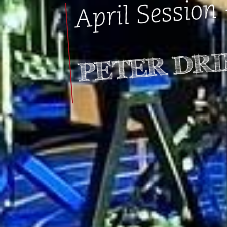
April Session 
PETER DRI